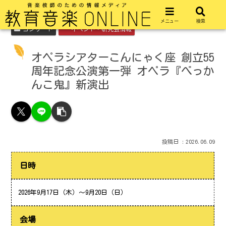
メニュー
検索
コンサート
イベント・研究会情報
オペラシアターこんにゃく座 創立55
周年記念公演第一弾 オペラ『べっか
んこ鬼』新演出
2026.06.09
日時
2026年9月17日（木）～9月20日（日）
会場