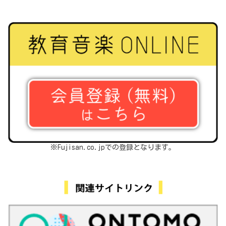
※Fujisan.co.jpでの登録となります。
関