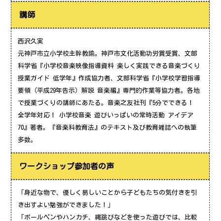
講師
西沢久実
元神戸市立小学校主幹教諭。神戸市文化活動功労賞受賞、文部
科学省『小学校音楽映像指導資料 楽しく実践できる音楽づくり
授業ガイド 低学年』作成協力者、文部科学省『小学校学習指導
要領（平成29年告示）解説 音楽編』専門的作業等協力者。各地
で授業づくりの講師にあたる。音楽之友社刊『5分でできる！
全学年対応！ 小学校音楽 遊びいっぱいの常時活動 アイデア
70』著者。『音楽科教育法』のテキスト及び教育雑誌への執筆
多数。
ワークショップ参加者の声
「身近な物で、優しく易しいことから子どもたちの気付きを引
き出すよい勉強ができました！」
「ボールペンやハンカチ、縄跳びなどを使った遊びでは、比較