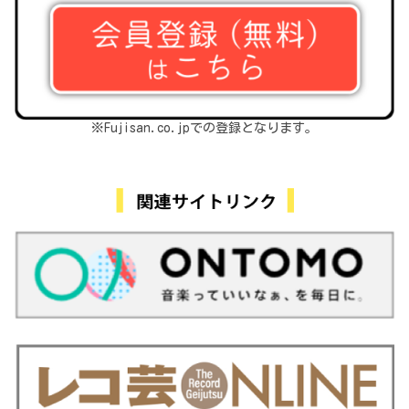
※Fujisan.co.jpでの登録となります。
関