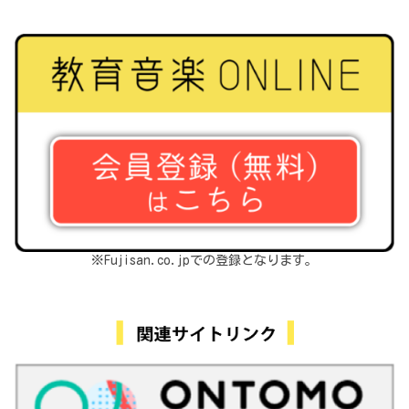
※Fujisan.co.jpでの登録となります。
関