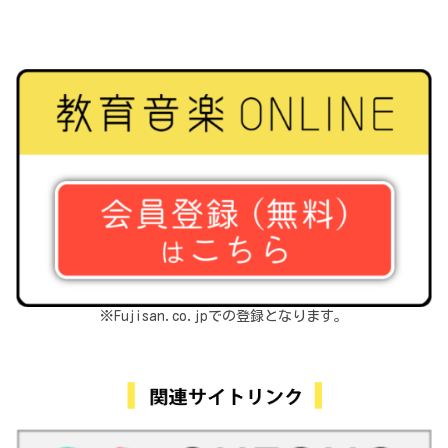
※Fujisan.co.jpでの登録となります。
関